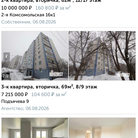
2-к квартира, вторичка, 62м², 12/17 этаж
₽
₽
10 000 000
160 800
за м²
2-я Комсомольская 16к1
Собственник, 06.08.2026
‹
›
2
/2
3-к квартира, вторичка, 69м², 8/9 этаж
₽
₽
7 215 000
104 600
за м²
Подъячева 9
Агентство, 06.08.2026