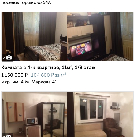
посёлок Горшково 54А
2
Комната в 4-к квартире, 11м², 1/9 этаж
₽
₽
1 150 000
104 600
за м²
мкр. им. А.М. Маркова 41