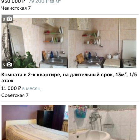
₽
₽
950 000
79 200
за м²
Чекистская 7
8
5
Комната в 2-к квартире, на длительный срок, 13м², 1/5
этаж
₽
11 000
в месяц
Советская 7