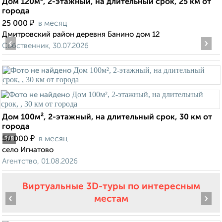
Дом 120м², 2-этажный, на длительный срок, 25 км от
города
₽
25 000
в месяц
Дмитровский район деревня Банино дом 12
‹
›
Собственник, 30.07.2026
Дом 100м², 2-этажный, на длительный срок, 30 км от
города
₽
50 000
в месяц
2
/8
село Игнатово
Агентство, 01.08.2026
Виртуальные 3D-туры по интересным
‹
›
местам