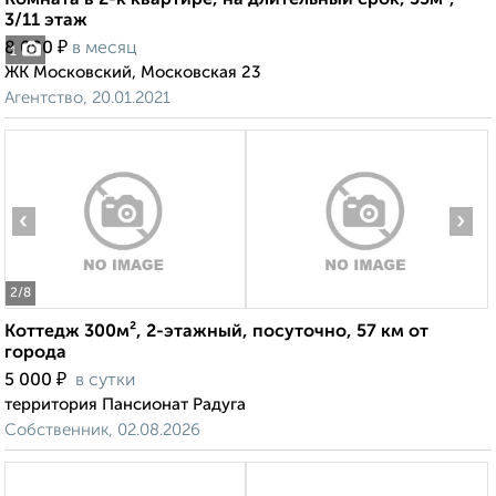
Комната в 2-к квартире, на длительный срок, 55м²,
3/11 этаж
₽
8 000
в месяц
1
ЖК Московский, Московская 23
Агентство, 20.01.2021
‹
›
2
/8
Коттедж 300м², 2-этажный, посуточно, 57 км от
города
₽
5 000
в сутки
территория Пансионат Радуга
Собственник, 02.08.2026