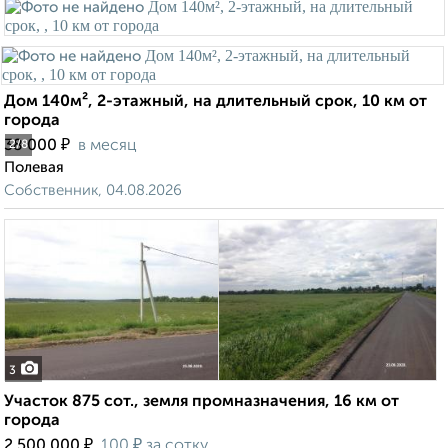
Дом 140м², 2-этажный, на длительный срок, 10 км от
города
₽
38 000
в месяц
2
/8
Полевая
Собственник, 04.08.2026
3
Участок 875 сот., земля промназначения, 16 км от
города
₽
₽
2 500 000
100
за сотку