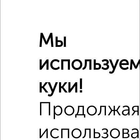
В.Н. Махалина 39
Мы
используе
куки!
Продолжа
использова