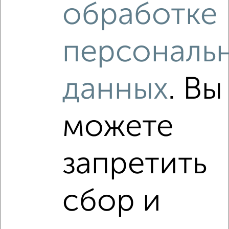
обработке
Агентство, 03.08.2026
персональ
‹
›
данных
. Вы
2
/2
можете
1-к квартира, вторичка, 29м², 1/5 этаж
₽
₽
4 200 000
144 400
за м²
мкр. ДЗФС, микрорайон ДЗФС 7
запретить
Агентство, 03.08.2026
Виртуальные 3D-туры по интересным
сбор и
местам