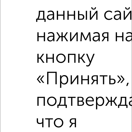
Рядом, с меньшей ценой
Недалеко от микрорайон имени В.Н. Махалина 39 с ценой
данный сай
ниже
нажимая н
‹
›
кнопку
2
/10
«Принять»,
1-к квартира, вторичка, 43м², 1/3 этаж
₽
₽
4 720 000
109 300
за м²
ЖК Новоспасский, Спасская 16
подтвержд
Агентство, 07.08.2026
что я
‹
›