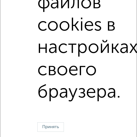
файлов
на улице микрорайон имени В.Н. Махалина
не первый этаж
не последний этаж
с балконом
cookies в
c большой кухней
с центральным отоплением
Вторичное жилье
в панельном доме
настройка
с раздельным санузлом
площадью до 50 м²
своего
↑ НАВЕРХ К МЕНЮ
Однокомнатные
Двухкомнатные
Трехкомнатные
4‑комнатные
браузера.
Квартиры студии
От застройщика
Без посредников
Вторичное жилье
В новостройке
В строящемся доме
В новом доме
Контакты
Политика конфиденциальности
Пользовательское соглашение
Дмитров, улица Школьная 10
Принять
© 2015–2026
Сайт-доска объявлений недвижимости
О проекте
Реклама на портале
Новости
Статьи
Блог
Риэлторы
Агентства