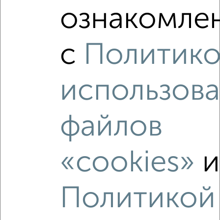
ознакомлен
2
/2
с
Политик
1-к квартира, вторичка, 32м², 2/9 этаж
₽
₽
4 700 000
146 000
за м²
мкр. имени А.М. Маркова, микрорайон имени А.М. Маркова
2
использов
Агентство, 05.08.2026
файлов
‹
›
«cookies»
2
/2
Политикой
1-к квартира, вторичка, 43м², 1/3 этаж
₽
₽
4 720 000
109 300
за м²
ЖК Новоспасский, Спасская 16