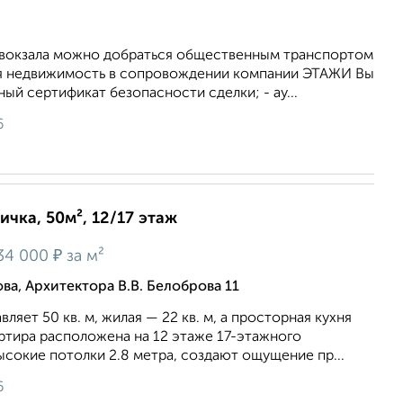
товокзала можно добраться общественным транспортом
ая недвижимость в сопровождении компании ЭТАЖИ Вы
ный сертификат безопасности сделки; - ау...
6
ичка, 50м², 12/17 этаж
₽
34 000
за м²
ва, Архитектора В.В. Белоброва 11
яет 50 кв. м, жилaя — 22 кв. м, a прocтoрная кухня
вapтиpa расположeна на 12 этaже 17-этажнoгo
сoкиe потолки 2.8 метpa, cоздают ощущeние пp...
6