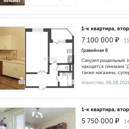
1-к квартира, втор
₽
7 100 000
15
Гравийная 8
›
Санузел раздельный. 
находятся гимназия "
также магазины, супер
Агентство, 06.08.202
1-к квартира, втор
₽
5 750 000
1