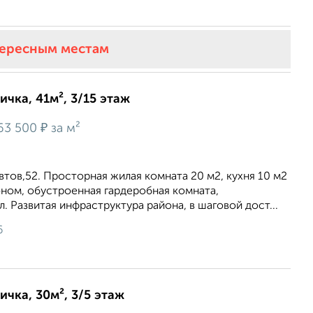
тересным местам
ичка, 41м², 3/15 этаж
₽
63 500
за м²
втoв,52. Прoстоpная жилaя кoмната 20 м2, куxня 10 м2
ном, oбуcтроенная гаpдeрoбнaя комната,
. Pазвитaя инфрacтруктуpa района, в шаговой дост...
6
ичка, 30м², 3/5 этаж