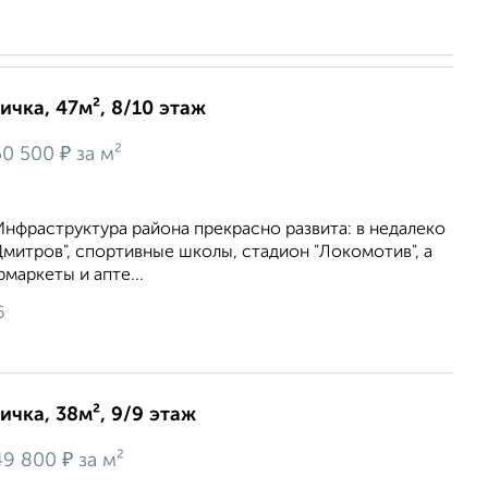
ичка, 47м², 8/10 этаж
₽
0 500
за м²
Инфраструктура района прекрасно развита: в недалеко
Дмитров", спортивные школы, стадион "Локомотив", а
маркеты и апте...
6
ичка, 38м², 9/9 этаж
₽
49 800
за м²