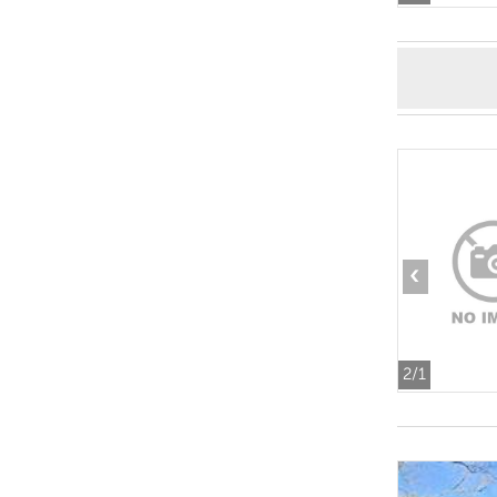
‹
2
/1