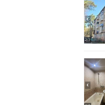
‹
2
/2
‹