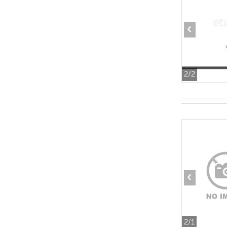
‹
2
/2
‹
2
/1