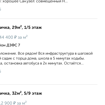
: хорошее Сан.узел: совмещенный Н...
6
ичка, 29м², 1/5 этаж
₽
44 400
за м²
йон ДЗФС 7
ложение. Все рядом! Вся инфраструктура в шаговой
 садик с торца дома, школа в 5 минутах ходьбы.
, остановка автобуса в 2х минутах. Остаётся...
6
ичка, 32м², 5/9 этаж
₽
12 900
за м²