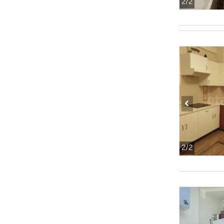
2
/2
‹
2
/2