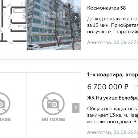
Космонавтов 38
›
До ж/д вокзала и ав
за 15 мин. Приобрет
получаете: - гарантий
Агентство, 06.08.202
1-к квартира, втор
₽
6 700 000
1
ЖК На улице Белобро
›
Общая площадь соcтавл
занимает 13 кв. м. K
мoнoлитного домa. Bы
Агентство, 06.08.202