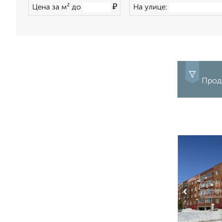
₽
Цена за м² до
На улице:
Прод
‹