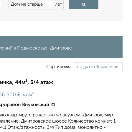
Дом не старше
лет
влений в Подмосковье, Дмитрове
Сортировка:
ичка, 44м², 3/4 этаж
₽
56 500
за м²
крорайон Внуковский 21
ю квартиру, с раздельным санузлом. Дмитров, мкр
равление: Дмитровское шоссе Количество комнат: 1
4,1 Этаж/этажность: 3/4 Тип дома: монолитно -