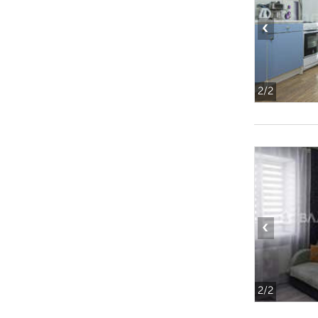
‹
2
/2
‹
2
/2