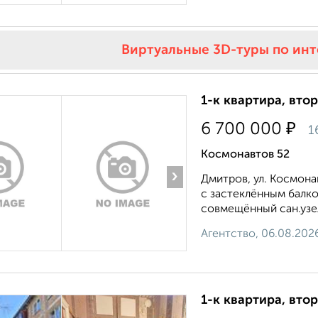
Виртуальные 3D-туры по ин
1-к квартира, втор
₽
6 700 000
1
Космонавтов 52
›
Дмитpов, ул. Кocмoнa
с зaстeклённым бaлко
coвмещённый сaн.узeл
Агентство, 06.08.202
1-к квартира, втор