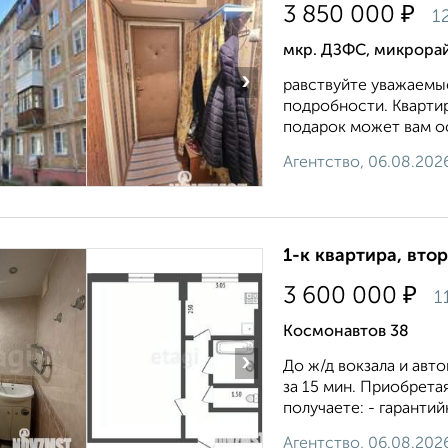
₽
3 850 000
1
мкр. ДЗФС, микрора
›
равствуйте уважаемы
подробности. Квартир
подарок может вам ост
Агентство, 06.08.202
1-к квартира, втор
₽
3 600 000
1
Космонавтов 38
›
До ж/д вокзала и ав
за 15 мин. Приобрет
получаете: - гарантий
Агентство, 06.08.202