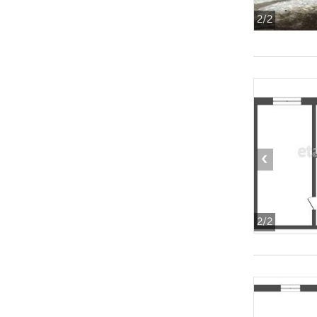
2
/2
‹
2
/2