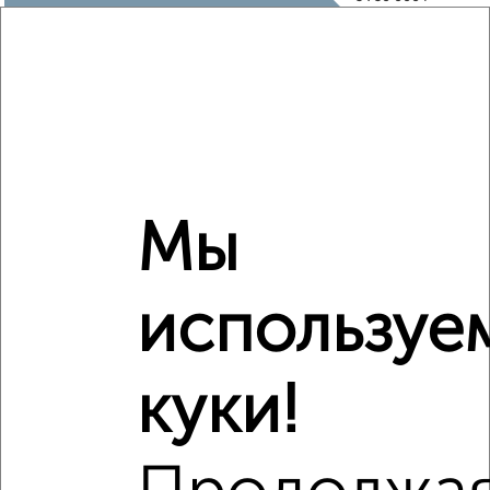
₽
5 940 000
Средняя цена район
Это предложение
Средняя цена по городу
Мы
Похожие предложения рядом
1‑комнатные квартиры недалеко от Внуковская 35
используе
куки!