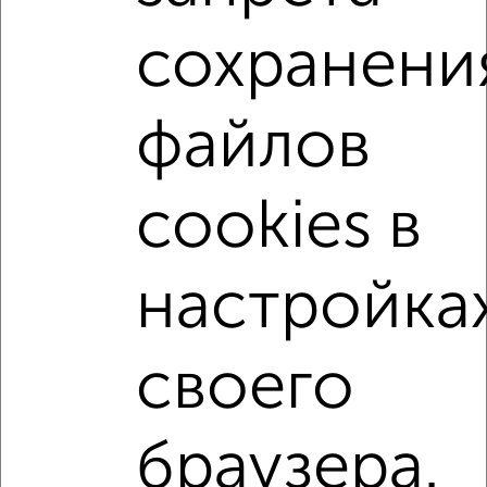
сохранени
1-к квартиры
Поиск по схожим параметрам:
на улице Внуковская
не первый этаж
с балконом
файлов
с центральным отоплением
Вторичное жилье
в панельном доме
с раздельным санузлом
cookies в
площадью до 40 м²
На материнский капитал
В ипотеку
С панорамными окнами
настройка
В ипотеку с материнским капиталом
В зеленой зоне
своего
↑ НАВЕРХ К МЕНЮ
Однокомнатные
Двухкомнатные
Трехкомнатные
4‑комнатные
браузера.
Квартиры студии
От застройщика
Без посредников
Вторичное жилье