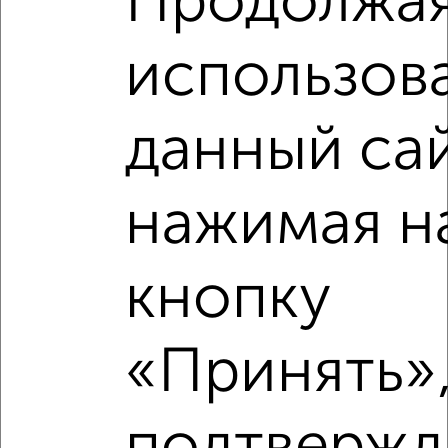
Продолжа
использов
данный сай
нажимая н
Рядом, с меньшей ценой
Недалеко от Внуковская 35 с ценой ниже
кнопку
«Принять»,
‹
›
2
/2
подтвержд