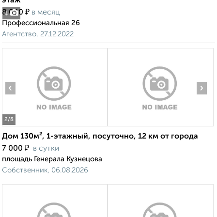
этаж
₽
8 000
в месяц
4
Профессиональная 26
Агентство, 27.12.2022
‹
›
2
/8
Дом 130м², 1-этажный, посуточно, 12 км от города
₽
7 000
в сутки
площадь Генерала Кузнецова
Собственник, 06.08.2026