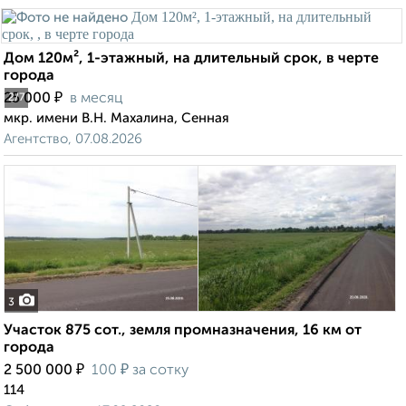
Дом 120м², 1-этажный, на длительный срок, в черте
города
₽
25 000
в месяц
2
/7
мкр. имени В.Н. Махалина, Сенная
Агентство, 07.08.2026
3
Участок 875 сот., земля промназначения, 16 км от
города
₽
₽
2 500 000
100
за сотку
114