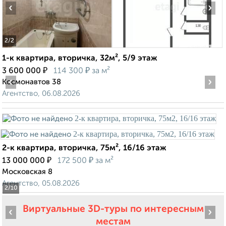
‹
›
2
/2
1-к квартира, вторичка, 32м², 5/9 этаж
₽
₽
3 600 000
114 300
за м²
‹
›
Космонавтов 38
Агентство, 06.08.2026
2-к квартира, вторичка, 75м², 16/16 этаж
₽
₽
13 000 000
172 500
за м²
Московская 8
Агентство, 05.08.2026
2
/10
Виртуальные 3D-туры по интересным
‹
›
местам