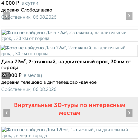
₽
4 000
в сутки
деревня Слободищево
‹
›
Собственник, 06.08.2026
Дача 72м², 2-этажный, на длительный срок, 30 км от
города
₽
25 000
в месяц
2
/8
деревня телешово в днт телешово -дачное
Собственник, 06.08.2026
Виртуальные 3D-туры по интересным
‹
›
местам