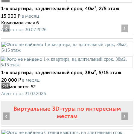
1-к квартира, на длительный срок, 40м², 2/5 этаж
₽
15 000
в месяц
Комсомольская 6
‹
›
Агентство, 30.07.2026
1-к квартира, на длительный срок, 38м², 5/15 этаж
₽
20 000
в месяц
2
/3
Космонавтов 52
Агентство, 31.07.2026
Виртуальные 3D-туры по интересным
‹
›
местам