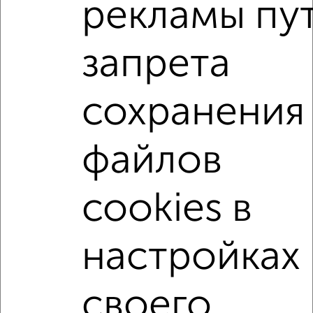
рекламы пу
Внуковская 35
Агентство, 04.08.2026
запрета
1-к квартиры
Поиск по схожим параметрам:
сохранения
без посредников
не первый этаж
не последний этаж
с балконом
c большой кухней
файлов
с центральным отоплением
Вторичное жилье
в монолитном доме
с раздельным санузлом
cookies в
площадью до 40 м²
В большом дворе
настройках
С сигнализацией
своего
↑ НАВЕРХ К МЕНЮ