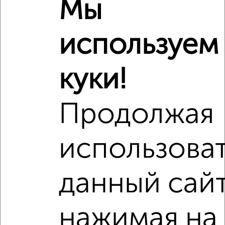
Мы
используем
куки!
Продолжая
использова
Рядом, с меньшей ценой
Недалеко от с ценой ниже
данный сайт
нажимая на
‹
›