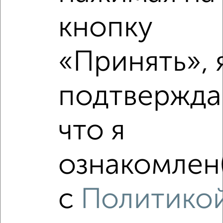
кнопку
2
/10
1-к квартира, вторичка, 39м², 7/12 этаж
«Принять», 
₽
₽
5 299 999
137 000
за м²
Агентство, 06.08.2026
подтвержда
что я
‹
›
ознакомлен(
2
/2
1-к квартира, вторичка, 36м², 7/9 этаж
₽
₽
5 300 000
148 900
за м²
с
Политико
Сиреневая 7
Агентство, 06.08.2026