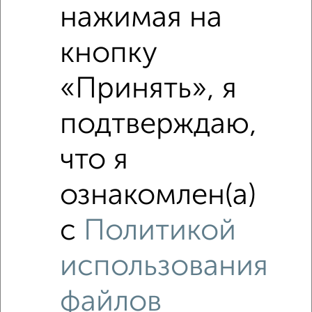
Средняя цена район
нажимая на
Это предложение
Средняя цена по городу
кнопку
Похожие предложения рядом
«Принять», я
1‑комнатные квартиры недалеко от микрорайон ДЗФС 7
подтверждаю,
что я
ознакомлен(а)
с
Политикой
использования
файлов