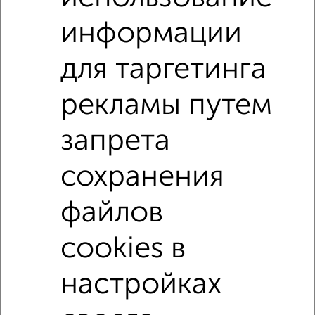
информации
1-к квартиры
Поиск по схожим параметрам:
для таргетинга
микрорайон ДЗФС
на улице микрорайон ДЗФС
рекламы путем
на первом этаже
не последний этаж
в малоэтажном доме
с балконом
запрета
с центральным отоплением
Вторичное жилье
сохранения
в панельном доме
с раздельным санузлом
файлов
Цена до 4 500 000 руб.
площадью до 30 м²
cookies в
↑ НАВЕРХ К МЕНЮ
настройках
Однокомнатные
Двухкомнатные
Трехкомнатные
4‑комнатные
Квартиры студии
От застройщика
Без посредников
Вторичное жилье