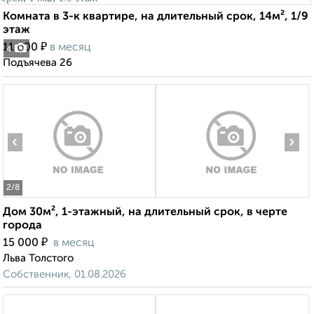
Комната в 3-к квартире, на длительный срок, 14м², 1/9
этаж
₽
11 000
в месяц
4
Подъячева 26
‹
›
2
/8
Дом 30м², 1-этажный, на длительный срок, в черте
города
₽
15 000
в месяц
Льва Толстого
Собственник, 01.08.2026