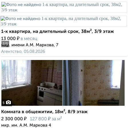
1-к квартира, на длительный срок, 38м², 3/9 этаж
₽
13 000
в месяц
2
/5
мкр. имени А.М. Маркова, 7
Агентство, 05.08.2026
5
Комната в общежитии, 18м², 8/9 этаж
₽
₽
2 300 000
127 800
за м²
мкр. им. А.М. Маркова 4