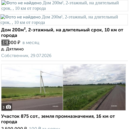
Дом 200м², 2-этажный, на длительный срок, 10 км от
города
₽
50 000
в месяц
2
/8
д. Дятлино
Собственник, 29.07.2026
3
Участок 875 сот., земля промназначения, 16 км от
города
₽
₽