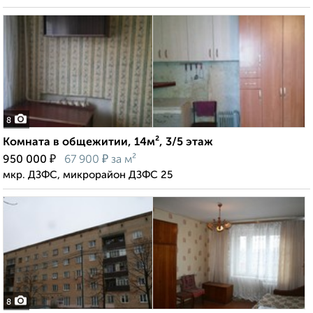
8
Комната в общежитии, 14м², 3/5 этаж
₽
₽
950 000
67 900
за м²
мкр. ДЗФС, микрорайон ДЗФС 25
8