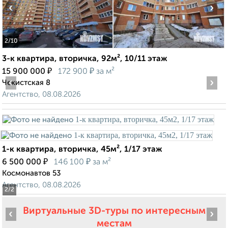
‹
›
2
/10
3-к квартира, вторичка, 92м², 10/11 этаж
₽
₽
15 900 000
172 900
за м²
‹
›
Чекистская 8
Агентство, 08.08.2026
1-к квартира, вторичка, 45м², 1/17 этаж
₽
₽
6 500 000
146 100
за м²
Космонавтов 53
Агентство, 08.08.2026
2
/2
Виртуальные 3D-туры по интересным
‹
›
местам