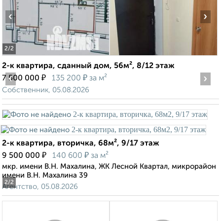
‹
›
2
/2
2-к квартира, сданный дом, 56м², 8/12 этаж
‹
₽
₽
›
7 500 000
135 200
за м²
Собственник, 05.08.2026
2-к квартира, вторичка, 68м², 9/17 этаж
₽
₽
9 500 000
140 600
за м²
мкр. имени В.Н. Махалина, ЖК Лесной Квартал, микрорайон
имени В.Н. Махалина 39
2
/2
Агентство, 05.08.2026