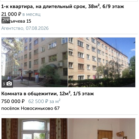
1-к квартира, на длительный срок, 38м², 6/9 этаж
₽
21 000
в месяц
2
/4
Подъячева 15
Агентство, 07.08.2026
3
Комната в общежитии, 12м², 1/5 этаж
₽
₽
750 000
62 500
за м²
посёлок Новосиньково 67