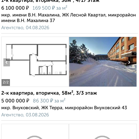
1-к квартира, вторичка, 36м², 4/17 этаж
₽
₽
6 100 000
169 500
за м²
мкр. имени В.Н. Махалина, ЖК Лесной Квартал, микрорайон
имени В.Н. Махалина 37
Агентство, 04.08.2026
‹
›
2
/2
2-к квартира, вторичка, 58м², 3/3 этаж
₽
₽
5 000 000
86 300
за м²
мкр. Внуковский, ЖК Терра, микрорайон Внуковский 43
Агентство, 03.08.2026