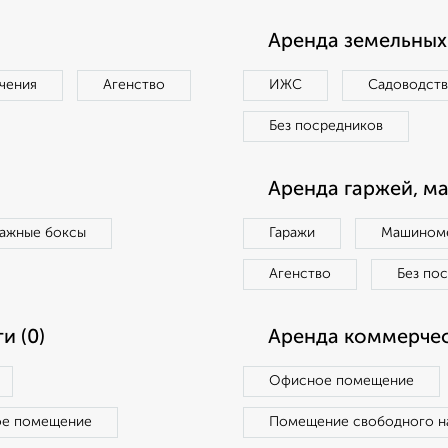
Аренда земельных 
чения
Агенство
ИЖС
Садоводст
Без посредников
Аренда гаржей, м
ражные боксы
Гаражи
Машиноме
Агенство
Без по
и (0)
Аренда коммерчес
Офисное помещение
ое помещение
Помещение свободного н