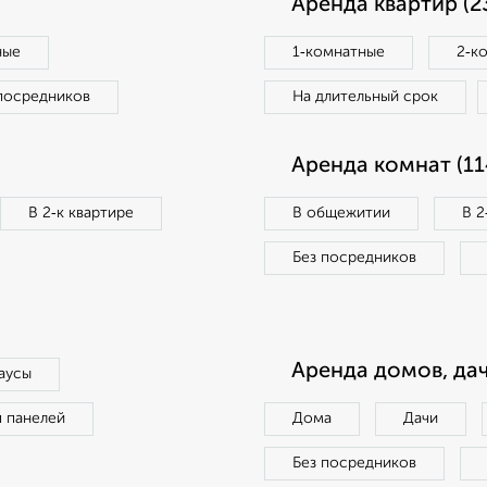
Аренда квартир (2
ные
1‑комнатные
2‑к
посредников
На длительный срок
Аренда комнат (11
В 2‑к квартире
В общежитии
В 2
Без посредников
Аренда домов, дач
аусы
п панелей
Дома
Дачи
Без посредников