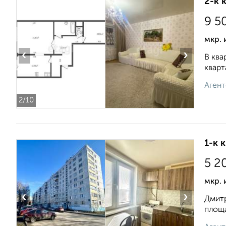
2-к 
9 5
мкр. 
‹
›
В ква
кварт
Агент
2
/10
1-к 
5 2
мкр. 
‹
›
Дмитр
площа