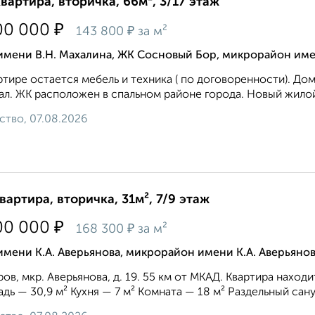
квартира, вторичка, 66м², 3/17 этаж
₽
00 000
₽
143 800
за м²
имени В.Н. Махалина, ЖК Сосновый Бор, микрорайон име
ртире остается мебель и техника ( по договоренности). Д
ал. ЖК расположен в спальном районе города. Новый жилой
ство, 07.08.2026
квартира, вторичка, 31м², 7/9 этаж
₽
00 000
₽
168 300
за м²
имени К.А. Аверьянова, микрорайон имени К.А. Аверьянов
ов, мкр. Аверьянова, д. 19. 55 км от МКАД. Квартира наход
дь — 30,9 м² Кухня — 7 м² Комната — 18 м² Раздельный сануз