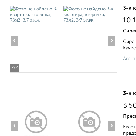
3-к 
10 
Сире
‹
›
Сирен
Качес
Агент
2
/2
3-к 
3 5
Прес
‹
›
Кварт
предо