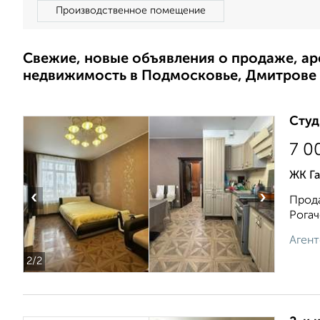
Производственное помещение
Свежие, новые объявления о продаже, а
недвижимость в Подмосковье, Дмитрове
Студ
7 0
ЖК Га
‹
›
Прода
Рогач
Агент
2
/2