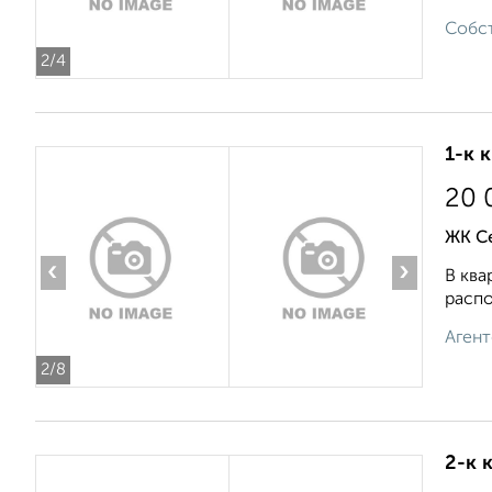
Собст
2
/4
1-к 
20 
ЖК С
‹
›
В ква
распо
Агент
2
/8
2-к 