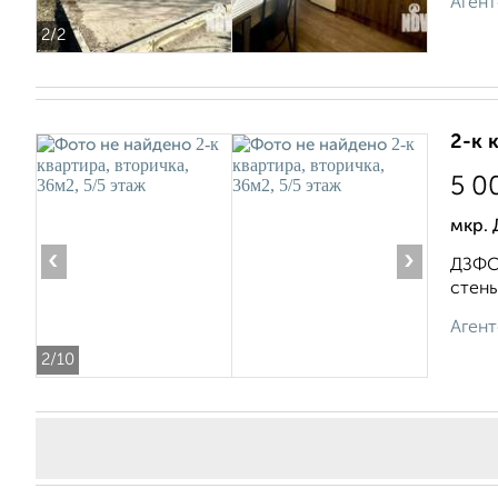
Агент
2
/2
2-к 
5 0
мкр.
‹
›
ДЗФС,
стены
Агент
2
/10