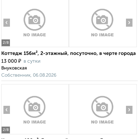
‹
›
2
/8
Коттедж 156м², 2-этажный, посуточно, в черте города
₽
13 000
в сутки
Внуковская
Собственник, 06.08.2026
‹
›
2
/8