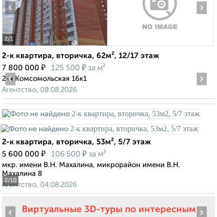
‹
›
2
/1
2-к квартира, вторичка, 62м², 12/17 этаж
₽
₽
7 800 000
125 500
за м²
‹
›
2-я Комсомольская 16к1
Агентство, 08.08.2026
2-к квартира, вторичка, 53м², 5/7 этаж
₽
₽
5 600 000
106 500
за м²
мкр. имени В.Н. Махалина, микрорайон имени В.Н.
Махалина 8
2
/10
Агентство, 04.08.2026
Виртуальные 3D-туры по интересным
‹
›