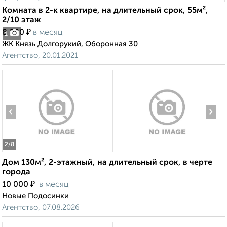
Комната в 2-к квартире, на длительный срок, 55м²,
2/10 этаж
₽
8 000
в месяц
1
ЖК Князь Долгорукий, Оборонная 30
Агентство, 20.01.2021
‹
›
2
/8
Дом 130м², 2-этажный, на длительный срок, в черте
города
₽
10 000
в месяц
Новые Подосинки
Агентство, 07.08.2026