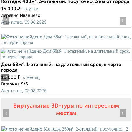
Коттедж 400м², 3-этажный, посуточно, 3 км от города
₽
15 000
в сутки
деревня Иванцево
‹
›
Агентство, 05.08.2026
Дом 68м², 1-этажный, на длительный срок, в черте
города
₽
18 000
в месяц
2
/5
Гагарина 9/6
Агентство, 02.08.2026
Виртуальные 3D-туры по интересным
‹
›
местам